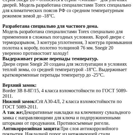
дверей. Модель разработана специалистами Torex специально
для климатических поясов РФ со средним температурным
режимом зимой до -18°С.
Разработана специально для частного дома.
Модель разработана специалистами Torex специально для
применения в сложных погодных условиях. Короб двери с
терморазрывом, 3 контура уплотнения, 3 контура примыкания
полотна к коробу, полотно толщиной 76 мм. Snegir 20
уверенно противостоит холоду!
Выдерживает резкие перепады температур.
Двери серии Snegir 20 создана для эксплуатации в условиях
теплой зимы, со средней температурой -18°С. Выдерживает
кратковременные перепады температур до -25°С.
Верхний замок:
Border 3В 8-8Г/15, 4 класса взломостойкости по ГОСТ 5089-
2011.
Нижний замок:
Crit A30-4Л, 2 класса взломостойкости по
ГОСТ 5089-2011.
А так же:
Декоративные накладки на ключевину сувальдного
замка с направляющими для ключа и подпружиненными
шторками от продувания. Противосъемные ригели.
Антикоррозийная защита:
Три слоя антикоррозийного
покрытия. Накладной порог из нержавеющей стали.