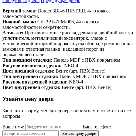
Следующая дверь
Предыдущая дверь
Верхний замок:
Border 3B8-6 ПБ5ТЗШ, 4-го класса
взломостойкости.
Нижний замок:
Crit 3Bk-7PM-006, 4-го класса
взломостойкости и секретности.
А так же:
Противосъемные ригеля, девиатор, двойной контур
уплотнителя, металлический эксцентрик, глазок с
металлической шторкой широкого угла обзора, хромированная
замковая и ответная планки, накладной порог из
нержавеющей стали.
Тип внешней отделки:
Панель MDF с ПВХ покрытием
Рисунок внешней отделки:
NEO-4
Цвет внешней отделки:
Венге (арт. ПВХ Венге)
Тип внутренней отделки:
Панель MDF с ПВХ покрытием
Рисунок внутренней отделки:
NEO-4
Цвет внутренней отделки:
Венге (арт. ПВХ Венге)
Узнайте цену двери
Заполните форму, менеджер перезвоним вам и ответит на все
вопросы
Ваше имя:
Ваш телефон: