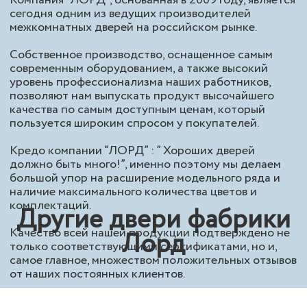
Компания “ЛОРД”, основанная в 2009 году, является
сегодня одним из ведущих производителей
межкомнатных дверей на российском рынке.
Собственное производство, оснащенное самым
современным оборудованием, а также высокий
уровень профессионализма наших работников,
позволяют нам выпускать продукт высочайшего
качества по самым доступным ценам, который
пользуется широким спросом у покупателей.
Кредо компании “ЛОРД” : ” Хороших дверей
должно быть много!”, именно поэтому мы делаем
большой упор на расширение модельного ряда и
наличие максимального количества цветов и
комплектаций.
Другие двери фабрики
Качество всей нашей продукции подтверждено не
Лорд
только соответствующими сертификатами, но и,
самое главное, множеством положительных отзывов
от наших постоянных клиентов.