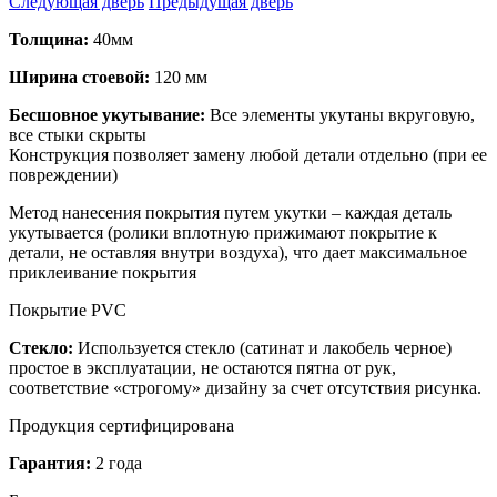
Следующая дверь
Предыдущая дверь
Толщина:
40мм
Ширина стоевой:
120 мм
Бесшовное укутывание:
Все элементы укутаны вкруговую,
все стыки скрыты
Конструкция позволяет замену любой детали отдельно (при ее
повреждении)
Метод нанесения покрытия путем укутки – каждая деталь
укутывается (ролики вплотную прижимают покрытие к
детали, не оставляя внутри воздуха), что дает максимальное
приклеивание покрытия
Покрытие PVC
Стекло:
Используется стекло (сатинат и лакобель черное)
простое в эксплуатации, не остаются пятна от рук,
соответствие «строгому» дизайну за счет отсутствия рисунка.
Продукция сертифицирована
Гарантия:
2 года