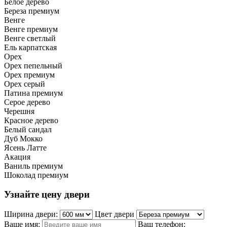
Белое дерево
Береза премиум
Венге
Венге премиум
Венге светлый
Ель карпатская
Орех
Орех пепельный
Орех премиум
Орех серый
Патина премиум
Серое дерево
Черешня
Красное дерево
Белый сандал
Дуб Мокко
Ясень Латте
Акация
Ваниль премиум
Шоколад премиум
Узнайте цену двери
Ширина двери:
Цвет двери
Ваше имя:
Ваш телефон: